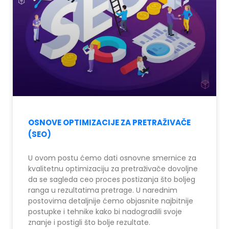
OSNOVE OPTIMIZACIJE ZA PRETRAŽIVAČE
(SEO)
U ovom postu ćemo dati osnovne smernice za
kvalitetnu optimizaciju za pretraživače dovoljne
da se sagleda ceo proces postizanja što boljeg
ranga u rezultatima pretrage. U narednim
postovima detaljnije ćemo objasnite najbitnije
postupke i tehnike kako bi nadogradili svoje
znanje i postigli što bolje rezultate.